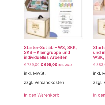
Starter-Set 5b – WS, SKK,
Start
SKB – Kleingruppe und
und in
individuelles Arbeiten
WSK,
€
739,00
€
699,00
€
883,
inkl. MwSt
inkl. MwSt.
inkl. 
zzgl. Versandkosten
zzgl.
In den Warenkorb
In de