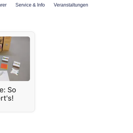
rer
Service & Info
Veranstaltungen
e: So
rt's!