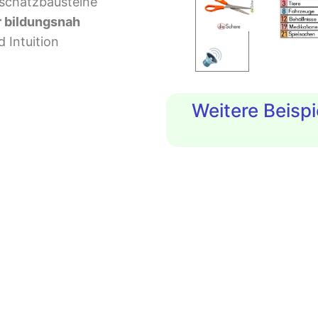
schatzbausteine
r bildungsnah
Intuition
🔊
Weitere Beisp