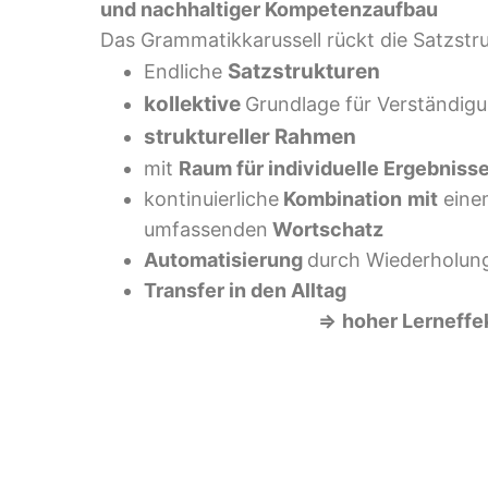
und nachhaltiger Kompetenzaufbau
Das
Grammatikkarussell
rückt die
Satzstr
Satzstrukturen
Endliche
kollektive
Grundlage für Verständig
struktureller Rahmen
mit
Raum für individuelle Ergebniss
kontinuierliche
Kombination
mit
einem
umfassenden
Wortschatz
Automatisierung
durch Wiederholun
Transfer in den Alltag
=>
hoher Lerneffe