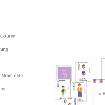
rukturen
erung
r Grammatik
gen