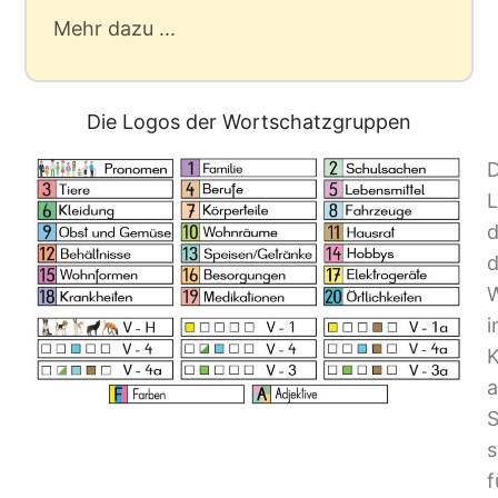
Mehr dazu ...
Die Logos der Wortschatzgruppen
D
d
d
W
i
K
a
S
s
f