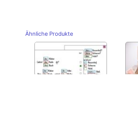
Ähnliche Produkte
Die Satzkartenschachtel 1
Star
(ohne Koffer)
Klei
indiv