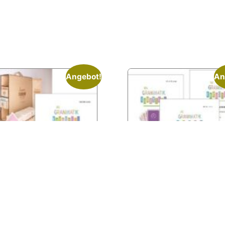
Angebot!
An
ter-Set 5c –
Starter-Set 3b – für
ngruppe und
Großgruppen – WBB4,
iduelles Arbeiten –
DSKB1, SKB1