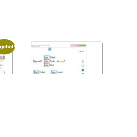
gebot!
Das digitale
Satzkartenbuch 1