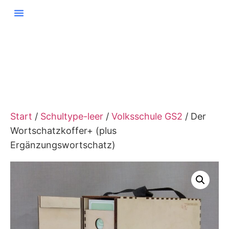
Start
/
Schultype-leer
/
Volksschule GS2
/ Der
Wortschatzkoffer+ (plus
Ergänzungswortschatz)