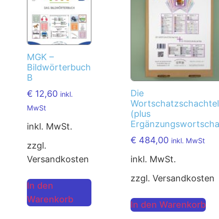
MGK –
Bildwörterbuch
B
Die
€
12,60
inkl.
Wortschatzschachte
MwSt
(plus
Ergänzungswortscha
inkl. MwSt.
€
484,00
inkl. MwSt
zzgl.
inkl. MwSt.
Versandkosten
zzgl. Versandkosten
In den
Warenkorb
In den Warenkorb