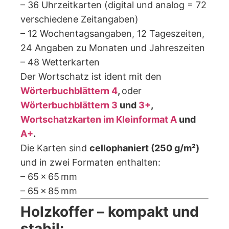
– 36 Uhrzeitkarten (digital und analog = 72
verschiedene Zeitangaben)
– 12 Wochentagsangaben, 12 Tageszeiten,
24 Angaben zu Monaten und Jahreszeiten
– 48 Wetterkarten
Der Wortschatz ist ident mit den
Wörterbuchblättern 4
,
oder
Wörterbuchblättern 3
und
3+
,
Wortschatzkarten im Kleinformat A
und
A+
.
Die Karten sind
cellophaniert (250 g/m²)
und in zwei Formaten enthalten:
– 65 × 65 mm
– 65 × 85 mm
Holzkoffer – kompakt und
stabil: