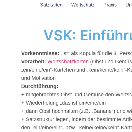
Satzkarten
Wortschatz
Praxis
Unt
VSK: Einführ
Vorkenntnisse:
„ist“ als Kopula für die 3. Pers
Vorarbeit:
Wortschatzkarten
(Obst und Gemüse,
„ein/eine/ein“-Kärtchen und „kein/keine/kein“-
und Motivation
Durchführung:
+ mitgebrachtes Obst und Gemüse den Wortsc
+ Wiederholung „das ist ein/eine/ein“
+ dann Obst hochhalten (z.B. „Banane“) und wid
+ Satzstruktur legen, indem der bestimmte Artik
den „ein/eine/ein“- bzw. „keine/keine/kein“-Kär