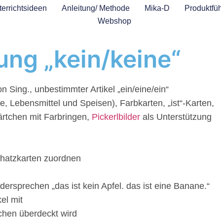
errichtsideen
Anleitung/ Methode
Mika-D
Produktfüh
Webshop
ung „kein/keine“
on Sing., unbestimmter Artikel „ein/eine/ein“
 Lebensmittel und Speisen), Farbkarten, „ist“-Karten,
Kärtchen mit Farbringen,
Pickerlbilder
als Unterstützung
hatzkarten zuordnen
ersprechen „das ist kein Apfel. das ist eine Banane.“
el mit
tchen überdeckt wird