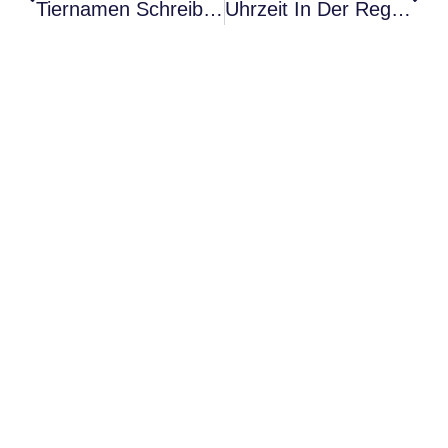
Tiernamen Schreiben In Der Vorschulklasse – Teil 2​
Uhrzeit In Der Regelklasse – 4. Schulstufe​