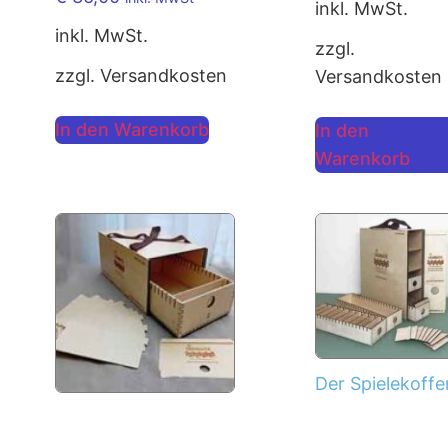
inkl. MwSt.
inkl. MwSt.
zzgl.
zzgl. Versandkosten
Versandkosten
In den Warenkorb
In den
Warenkorb
Der Spielekoffer
leer – ohne
Der
Karten
Satzkartenkoffer 2,